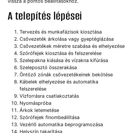
vissza a pontos beállításokhoz.
A telepítés lépései
Tervezés és munkafázisok kiosztása
Csővezeték árkolása vagy gyeptéglázása
Csővezetékek méretre szabása és elhelyezése
Szórófejek kiosztása és felszerelése
Szelepakna kiásása és vízakna kifúrása
Szeleposztó összerakása
Öntöző zónák csővezetékeinek bekötése
Kábelek elhelyezése és automatika
felszerelése
Vízforrásra csatlakoztatás
Nyomáspróba
Árkok letemetése
Szórófejek finombeállítása
Vezérlő automatika beprogramozása
Helyszín takarítása