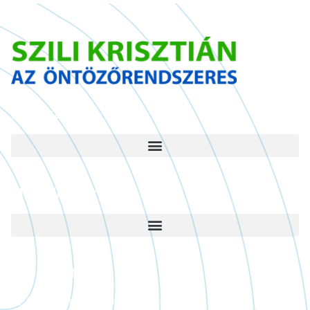
Információ
Működési területünk
Kapcsolat
krisztian@esomester.hu
+36 30/533 6665