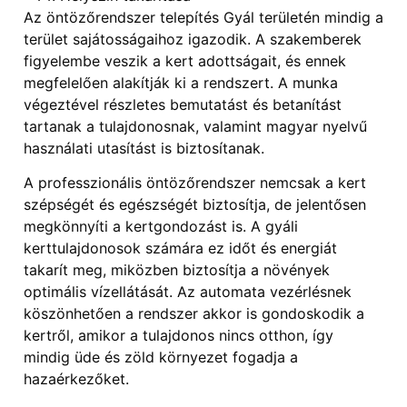
Az öntözőrendszer telepítés Gyál területén mindig a
terület sajátosságaihoz igazodik. A szakemberek
figyelembe veszik a kert adottságait, és ennek
megfelelően alakítják ki a rendszert. A munka
végeztével részletes bemutatást és betanítást
tartanak a tulajdonosnak, valamint magyar nyelvű
használati utasítást is biztosítanak.
A professzionális öntözőrendszer nemcsak a kert
szépségét és egészségét biztosítja, de jelentősen
megkönnyíti a kertgondozást is. A gyáli
kerttulajdonosok számára ez időt és energiát
takarít meg, miközben biztosítja a növények
optimális vízellátását. Az automata vezérlésnek
köszönhetően a rendszer akkor is gondoskodik a
kertről, amikor a tulajdonos nincs otthon, így
mindig üde és zöld környezet fogadja a
hazaérkezőket.