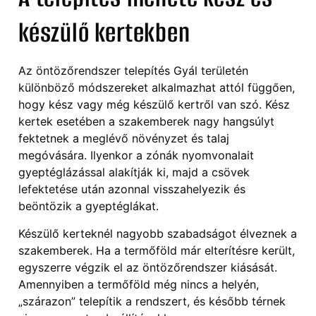
készülő kertekben
Az öntözőrendszer telepítés Gyál területén
különböző módszereket alkalmazhat attól függően,
hogy kész vagy még készülő kertről van szó. Kész
kertek esetében a szakemberek nagy hangsúlyt
fektetnek a meglévő növényzet és talaj
megóvására. Ilyenkor a zónák nyomvonalait
gyeptéglázással alakítják ki, majd a csövek
lefektetése után azonnal visszahelyezik és
beöntözik a gyeptéglákat.
Készülő kerteknél nagyobb szabadságot élveznek a
szakemberek. Ha a termőföld már elterítésre került,
egyszerre végzik el az öntözőrendszer kiásását.
Amennyiben a termőföld még nincs a helyén,
„szárazon” telepítik a rendszert, és később térnek