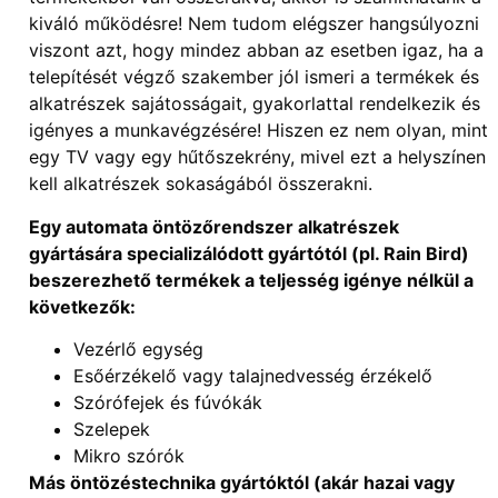
kiváló működésre! Nem tudom elégszer hangsúlyozni
viszont azt, hogy mindez abban az esetben igaz, ha a
telepítését végző szakember jól ismeri a termékek és
alkatrészek sajátosságait, gyakorlattal rendelkezik és
igényes a munkavégzésére! Hiszen ez nem olyan, mint
egy TV vagy egy hűtőszekrény, mivel ezt a helyszínen
kell alkatrészek sokaságából összerakni.
Egy automata öntözőrendszer alkatrészek
gyártására specializálódott gyártótól (pl. Rain Bird)
beszerezhető termékek a teljesség igénye nélkül a
következők:
Vezérlő egység
Esőérzékelő vagy talajnedvesség érzékelő
Szórófejek és fúvókák
Szelepek
Mikro szórók
Más öntözéstechnika gyártóktól (akár hazai vagy