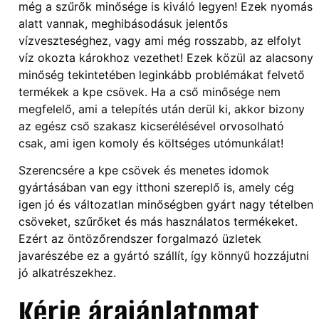
még a szűrők minősége is kiváló legyen! Ezek nyomás
alatt vannak, meghibásodásuk jelentős
vízveszteséghez, vagy ami még rosszabb, az elfolyt
víz okozta károkhoz vezethet! Ezek közül az alacsony
minőség tekintetében leginkább problémákat felvető
termékek a kpe csövek. Ha a cső minősége nem
megfelelő, ami a telepítés után derül ki, akkor bizony
az egész cső szakasz kicserélésével orvosolható
csak, ami igen komoly és költséges utómunkálat!
Szerencsére a kpe csövek és menetes idomok
gyártásában van egy itthoni szereplő is, amely cég
igen jó és változatlan minőségben gyárt nagy tételben
csöveket, szűrőket és más használatos termékeket.
Ezért az öntözőrendszer forgalmazó üzletek
javarészébe ez a gyártó szállít, így könnyű hozzájutni
jó alkatrészekhez.
Kérje árajánlatomat,