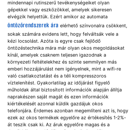
mindennapi rutinszerű tevékenységeiket olyan
gépekkel vagy eszközökkel, amelyek sikeresen
elvégzik helyettük. Ezért amikor az automata
öntözőrendszerek ára
elérhető színvonalra csökkent,
sokak számára evidens lett, hogy felváltsák vele a
kézi locsolást. Azóta is egyre csak fejlődő
öntözéstechnika mára már olyan okos megoldásokat
kínál, amelyek csaknem teljesen igazodnak a
környezeti feltételekhez és szinte semmilyen más
emberi hozzájárulást nem igényelnek, mint a wifi-re
való csatlakoztatást és a téli kompresszoros
víztelenítést. Gyakorlatilag az időjárást figyelő
műholdak által biztosított információk alapján állítja
naprakészen saját magát és ezen információk
kiértékelését azonnal küldik gazdájuk okos
telefonjára. Érdemes azonban megemlíteni azt is, hogy
ezek az okos termékek egyelőre az értékesítés 1-2%-
át teszik csak ki. Az áruk egyelőre magas és a