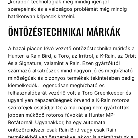
„korábbi” technológiák még mindig igen jól
szerepelnek és a valóságos problémát még mindig
hatékonyan képesek kezelni.
ÖNTÖZÉSTECHNIKAI MÁRKÁK
A hazai piacon lévő vezető öntözéstechnika márkák a
Hunter, a Rain Bird, a Toro, az Irritrol, a K-Rain, az Orbit
és a Signature, valamint a Rain. Ezen gyártóktól
származó alkatrészek mind nagyon jó és megbízható
minőségűek és bizonyos termékek tekintetében pedig
kiemelkedők. Legendásan megbízható és
felhasználóbarát vezérlő volt a Toro Greenkeeper és
ugyanilyen népszerűségnek örvend a K-Rain rotoros
szórófejek családja! De a mai napig nem gyártottak
jobban működő rotoros fúvókát a Hunter MP-
Rotátornál. Ugyanakkor, ha egy automata
öntözőrendszer csak Rain Bird vagy csak Rain
termékekből van összerakva, akkor is számíthatunk a