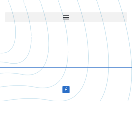
Működési területünk
Kapcsolat
krisztian@esomester.hu
+36 30/533 6665
Copyright © 2023 Szili Krisztián