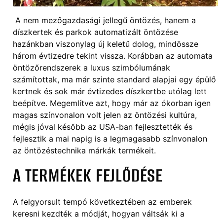
A nem mezőgazdasági jellegű öntözés, hanem a
díszkertek és parkok automatizált öntözése
hazánkban viszonylag új keletű dolog, mindössze
három évtizedre tekint vissza. Korábban az automata
öntözőrendszerek a luxus szimbólumának
számítottak, ma már szinte standard alapjai egy épülő
kertnek és sok már évtizedes díszkertbe utólag lett
beépítve. Megemlítve azt, hogy már az ókorban igen
magas színvonalon volt jelen az öntözési kultúra,
mégis jóval később az USA-ban fejlesztették és
fejlesztik a mai napig is a legmagasabb színvonalon
az öntözéstechnika márkák termékeit.
A TERMÉKEK FEJLŐDÉSE
A felgyorsult tempó következtében az emberek
keresni kezdték a módját, hogyan váltsák ki a