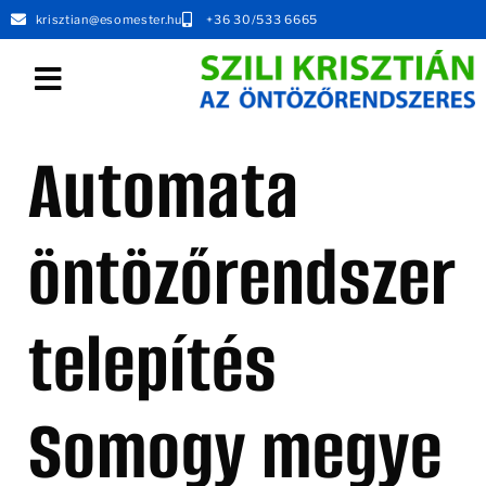
krisztian@esomester.hu
+36 30/533 6665
MUNKATÁRSAT KERESEK
Automata
öntözőrendszer
telepítés
Somogy megye