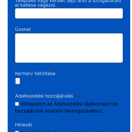
Település vagy kerület (Bp) ahol a szolgáltatást
el kellene végezni.
*
Üzenet
Kertterv feltöltése
Adatkezelési hozzájárulás
*
Elfogadom az Adatkezelési tájékoztatót és
hozzájárulok adataim feldolgozásához.
Hírlevél