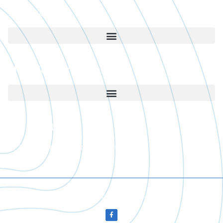
Információ
Működési területünk
Kapcsolat
krisztian@esomester.hu
+36 30/533 6665
Copyright © 2023 Szili Krisztián