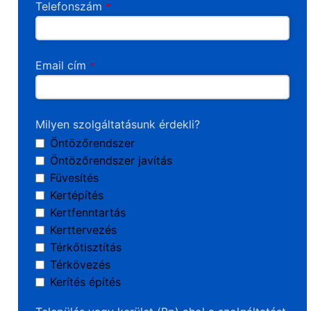
Telefonszám
*
Email cím
*
Milyen szolgáltatásunk érdekli?
Öntözőrendszer
Öntözőrendszer javítás
Füvesítés
Kertépítés
Kertfenntartás
Kerttervezés
Térkőtisztítás
Térkövezés
Kerítés építés