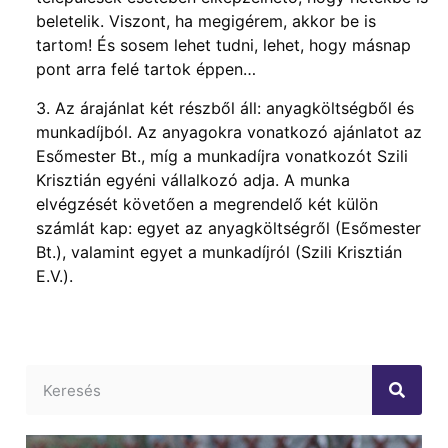
beletelik. Viszont, ha megigérem, akkor be is
tartom! És sosem lehet tudni, lehet, hogy másnap
pont arra felé tartok éppen…
3. Az árajánlat két részből áll: anyagköltségből és
munkadíjból. Az anyagokra vonatkozó ajánlatot az
Esőmester Bt., míg a munkadíjra vonatkozót Szili
Krisztián egyéni vállalkozó adja. A munka
elvégzését követően a megrendelő két külön
számlát kap: egyet az anyagköltségről (Esőmester
Bt.), valamint egyet a munkadíjról (Szili Krisztián
E.V.).