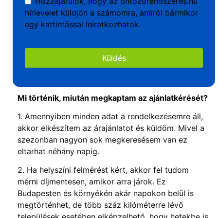
Hozzájárulok, hogy az ontozorendszeres.hu
hírlevelet küldjön a számomra, amiről bármikor
egy kattintással leiratkozhatok.
Küldés
Ezt a
mezőt
üresen
Mi történik, miután megkaptam az ajánlatkérését?
kell
hagyni
1. Amennyiben minden adat a rendelkezésemre áll,
akkor elkészítem az árajánlatot és küldöm. Mivel a
szezonban nagyon sok megkeresésem van ez
eltarhat néhány napig.
2. Ha helyszíni felmérést kért, akkor fel tudom
mérni díjmentesen, amikor arra járok. Ez
Budapesten és környékén akár napokon belül is
megtörténhet, de több száz kilóméterre lévő
települések esetében elképzelhető, hogy hetekbe is