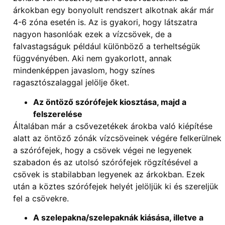
árkokban egy bonyolult rendszert alkotnak akár már
4-6 zóna esetén is. Az is gyakori, hogy látszatra
nagyon hasonlóak ezek a vízcsövek, de a
falvastagságuk például különböző a terheltségük
függvényében. Aki nem gyakorlott, annak
mindenképpen javaslom, hogy színes
ragasztószalaggal jelölje őket.
Az öntöző szórófejek kiosztása, majd a
felszerelése
Általában már a csővezetékek árokba való kiépítése
alatt az öntöző zónák vízcsöveinek végére felkerülnek
a szórófejek, hogy a csövek végei ne legyenek
szabadon és az utolsó szórófejek rögzítésével a
csövek is stabilabban legyenek az árkokban. Ezek
után a köztes szórófejek helyét jelöljük ki és szereljük
fel a csövekre.
A szelepakna/szelepaknák kiásása, illetve a