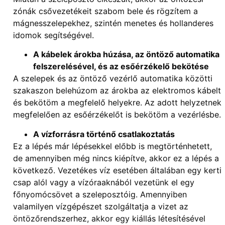
zónák csővezetékeit szabom bele és rögzítem a
mágnesszelepekhez, szintén menetes és hollanderes
idomok segítségével.
A kábelek árokba húzása, az öntöző automatika
felszerelésével, és az esőérzékelő bekötése
A szelepek és az öntöző vezérlő automatika közötti
szakaszon belehúzom az árokba az elektromos kábelt
és bekötöm a megfelelő helyekre. Az adott helyzetnek
megfelelően az esőérzékelőt is bekötöm a vezérlésbe.
A vízforrásra történő csatlakoztatás
Ez a lépés már lépésekkel előbb is megtörténhetett,
de amennyiben még nincs kiépítve, akkor ez a lépés a
következő. Vezetékes víz esetében általában egy kerti
csap alól vagy a vízóraaknából vezetünk el egy
főnyomócsövet a szeleposztóig. Amennyiben
valamilyen vízgépészet szolgáltatja a vizet az
öntözőrendszerhez, akkor egy kiállás létesítésével