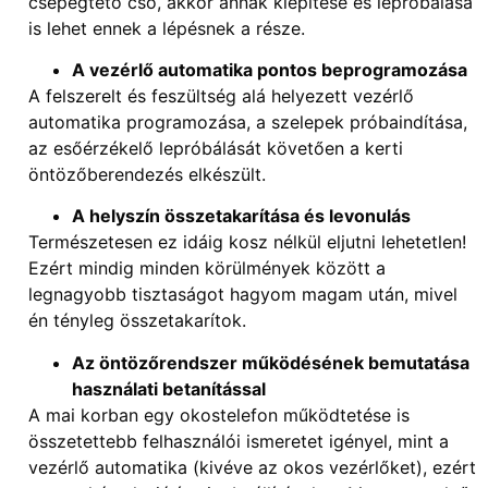
csepegtető cső, akkor annak kiépítése és lepróbálása
is lehet ennek a lépésnek a része.
A vezérlő automatika pontos beprogramozása
A felszerelt és feszültség alá helyezett vezérlő
automatika programozása, a szelepek próbaindítása,
az esőérzékelő lepróbálását követően a kerti
öntözőberendezés elkészült.
A helyszín összetakarítása és levonulás
Természetesen ez idáig kosz nélkül eljutni lehetetlen!
Ezért mindig minden körülmények között a
legnagyobb tisztaságot hagyom magam után, mivel
én tényleg összetakarítok.
Az öntözőrendszer működésének bemutatása
használati betanítással
A mai korban egy okostelefon működtetése is
összetettebb felhasználói ismeretet igényel, mint a
vezérlő automatika (kivéve az okos vezérlőket), ezért