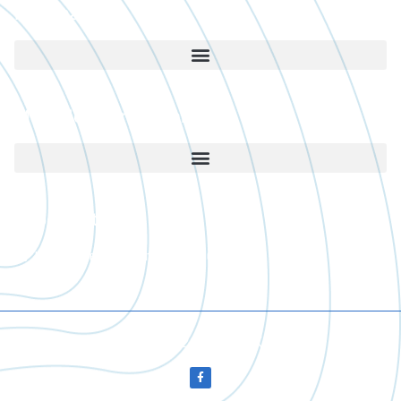
Információ
Működési területünk
Kapcsolat
krisztian@esomester.hu
+36 30/533 6665
Copyright © 2023 Szili Krisztián