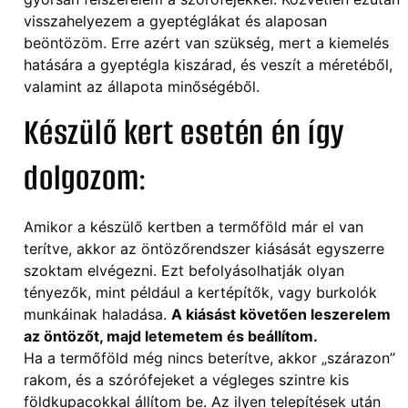
visszahelyezem a gyeptéglákat és alaposan
beöntözöm. Erre azért van szükség, mert a kiemelés
hatására a gyeptégla kiszárad, és veszít a méretéből,
valamint az állapota minőségéből.
Készülő kert esetén én így
dolgozom:
Amikor a készülő kertben a termőföld már el van
terítve, akkor az öntözőrendszer kiásását egyszerre
szoktam elvégezni. Ezt befolyásolhatják olyan
tényezők, mint például a kertépítők, vagy burkolók
munkáinak haladása.
A kiásást követően leszerelem
az öntözőt, majd letemetem és beállítom.
Ha a termőföld még nincs beterítve, akkor „szárazon”
rakom, és a szórófejeket a végleges szintre kis
földkupacokkal állítom be. Az ilyen telepítések után