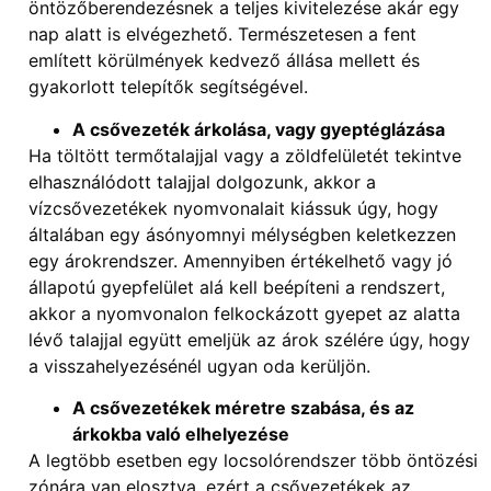
öntözőberendezésnek a teljes kivitelezése akár egy
nap alatt is elvégezhető. Természetesen a fent
említett körülmények kedvező állása mellett és
gyakorlott telepítők segítségével.
A csővezeték árkolása, vagy gyeptéglázása
Ha töltött termőtalajjal vagy a zöldfelületét tekintve
elhasználódott talajjal dolgozunk, akkor a
vízcsővezetékek nyomvonalait kiássuk úgy, hogy
általában egy ásónyomnyi mélységben keletkezzen
egy árokrendszer. Amennyiben értékelhető vagy jó
állapotú gyepfelület alá kell beépíteni a rendszert,
akkor a nyomvonalon felkockázott gyepet az alatta
lévő talajjal együtt emeljük az árok szélére úgy, hogy
a visszahelyezésénél ugyan oda kerüljön.
A csővezetékek méretre szabása, és az
árkokba való elhelyezése
A legtöbb esetben egy locsolórendszer több öntözési
zónára van elosztva, ezért a csővezetékek az