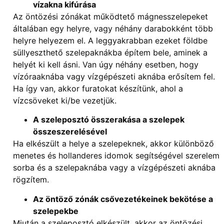
vízakna kifúrása
Az öntözési zónákat működtető mágnesszelepeket
általában egy helyre, vagy néhány darabokként több
helyre helyezem el. A leggyakrabban ezeket földbe
süllyeszthető szelepaknákba építem bele, aminek a
helyét ki kell ásni. Van úgy néhány esetben, hogy
vízóraaknába vagy vízgépészeti aknába erősítem fel.
Ha így van, akkor furatokat készítünk, ahol a
vízcsöveket ki/be vezetjük.
A szeleposztó összerakása a szelepek
összeszerelésével
Ha elkészült a helye a szelepeknek, akkor különböző
menetes és hollanderes idomok segítségével szerelem
sorba és a szelepaknába vagy a vízgépészeti aknába
rögzítem.
Az öntöző zónák csővezetékeinek bekötése a
szelepekbe
Miután a szeleposztó elkészült, akkor az öntözési