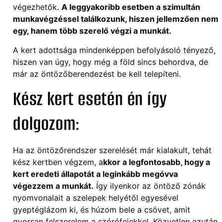
végezhetők.
A leggyakoribb esetben a szimultán
munkavégzéssel találkozunk, hiszen jellemzően nem
egy, hanem több szerelő végzi a munkát.
A kert adottsága mindenképpen befolyásoló tényező,
hiszen van úgy, hogy még a föld sincs behordva, de
már az öntözőberendezést be kell telepíteni.
Kész kert esetén én így
dolgozom:
Ha az öntözőrendszer szerelését már kialakult, tehát
kész kertben végzem, a
kkor a legfontosabb, hogy a
kert eredeti állapotát a leginkább megóvva
végezzem a munkát.
Így ilyenkor az öntöző zónák
nyomvonalait a szelepek helyétől egyesével
gyeptéglázom ki, és húzom bele a csövet, amit
gyorsan felszerelem a szórófejekkel. Közvetlen ezután