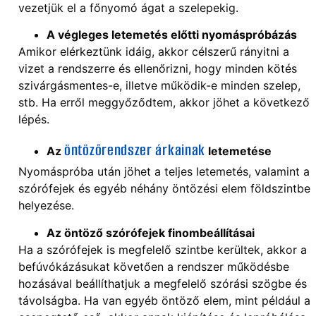
vezetjük el a főnyomó ágat a szelepekig.
A végleges letemetés előtti nyomáspróbázás
Amikor elérkeztünk idáig, akkor célszerű rányitni a
vizet a rendszerre és ellenőrizni, hogy minden kötés
szivárgásmentes-e, illetve működik-e minden szelep,
stb. Ha erről meggyőződtem, akkor jöhet a következő
lépés.
öntözőrendszer árkainak
Az
letemetése
Nyomáspróba után jöhet a teljes letemetés, valamint a
szórófejek és egyéb néhány öntözési elem földszintbe
helyezése.
Az öntöző szórófejek finombeállításai
Ha a szórófejek is megfelelő szintbe kerültek, akkor a
befúvókázásukat követően a rendszer működésbe
hozásával beállíthatjuk a megfelelő szórási szögbe és
távolságba. Ha van egyéb öntöző elem, mint például a