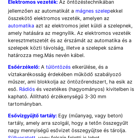
Elektromos vezeték:
Az öntözéstechnikában
jellemzően az automatikát a
mágnes szelep
ekkel
összekötő elektromos vezeték, amelyen az
automatika
azt az elektromos jelet küldi a szelepnek,
amely hatására az megnyílik. Az elektromos vezeték
keresztmetszetét és az érszámát az automatika és a
szelepek közti távolság, illetve a szelepek száma
határozza meg.Más nevén kábel.
Esőérzékelő:
A
túlöntözés
elkerülése, és a
víztakarékosság érdekében működő szabályozó
műszer, ami blokkolja az öntözőrendszert, ha esik az
eső.
Rádiós
és vezetékes (hagyományos) kivitelben is
kapható. Állítható érzékenységű 3-30 mm
tartományban.
Esővízgyűjtő tartály:
Egy (műanyag, vagy beton)
tartály, amely arra szolgál, hogy a tetőn összegyűlt
nagy mennyiségű esővizet összegyűjtse és tárolja.
Süllyesztett
, vagy felszín feletti is lehet.