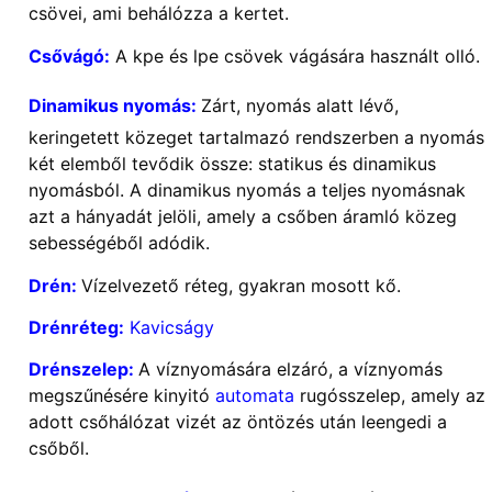
csövei, ami behálózza a kertet.
Csővágó:
A kpe és lpe csövek vágására használt olló.
Dinamikus nyomás:
Zárt, nyomás alatt lévő,
keringetett közeget tartalmazó rendszerben a nyomás
két elemből tevődik össze: statikus és dinamikus
nyomásból. A dinamikus nyomás a teljes nyomásnak
azt a hányadát jelöli, amely a csőben áramló közeg
sebességéből adódik.
Drén:
Vízelvezető réteg, gyakran mosott kő.
Drénréteg:
Kavicságy
Drénszelep:
A víznyomására elzáró, a víznyomás
megszűnésére kinyitó
automata
rugósszelep, amely az
adott csőhálózat vizét az öntözés után leengedi a
csőből.