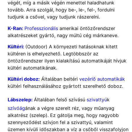
végét, míg a másik végén menettel haladhatunk
tovább. Arra szolgál, hogy be-, le-, fel-, fordulni
tudjunk a csővel, vagy tudjunk rászerelni.
K-Ran:
Professzionális
amerikai öntözőrendszer
alkatrészeket gyártó, nagy múltú cég márkaneve.
Kültéri:
(Outdoor) A környezeti hatásoknak kitett
kültéren is elhelyezhető. Legtöbbször az
öntözőrendszer ilyen kialakítású automatikáját hívjuk
kültéri automatikának.
Kültéri doboz:
Általában beltéri
vezérlő automatikák
kültéri felhasználásához gyártott szerelhető doboz.
Lábszelep:
Általában felső szívású
szivattyú
k
szívóág
ának a végre szerelt réz, vagy műanyag
alkatrész (szelep). Ez gátolja meg, hogy nagyobb
szennyeződést szívjon fel a szivattyú, valamint
üzemen kívüli időszakban a víz a csőből visszafolyjon