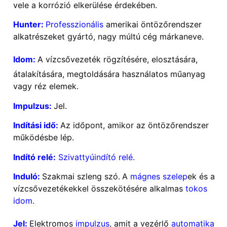
vele a korrózió elkerülése érdekében.
Hunter:
Professzionális
amerikai öntözőrendszer
alkatrészeket gyártó, nagy múltú cég márkaneve.
Idom:
A vízcsővezeték rögzítésére, elosztására,
átalakítására, megtoldására használatos műanyag
vagy réz elemek.
Impulzus:
Jel.
Indítási idő:
Az időpont, amikor az öntözőrendszer
működésbe lép.
Indító relé:
Szivattyúindító relé.
Induló:
Szakmai szleng szó.
A
mágnes szelep
ek és a
vízcsővezetékekkel összekötésére alkalmas
tokos
idom.
Jel:
Elektromos
impulzus
, amit a vezérlő
automatika