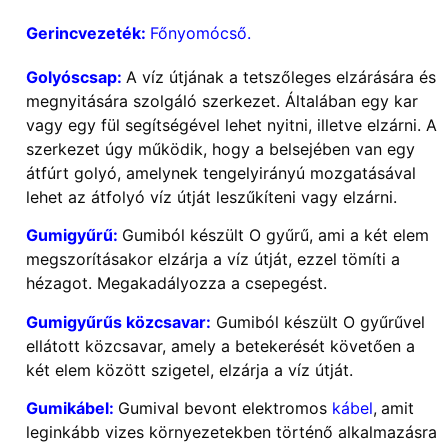
Gerincvezeték:
Főnyomócső.
Golyóscsap:
A víz útjának a tetszőleges elzárására és
megnyitására szolgáló szerkezet. Általában egy kar
vagy egy fül segítségével lehet nyitni, illetve elzárni. A
szerkezet úgy működik, hogy a belsejében van egy
átfúrt golyó, amelynek tengelyirányú mozgatásával
lehet az átfolyó víz útját leszűkíteni vagy elzárni.
Gumigyűrű:
Gumiból készült O gyűrű, ami a két elem
megszorításakor elzárja a víz útját, ezzel tömíti a
hézagot. Megakadályozza a csepegést.
Gumigyűrűs közcsavar:
Gumiból készült O gyűrűvel
ellátott közcsavar, amely a betekerését követően a
két elem között szigetel, elzárja a víz útját.
Gumikábel:
Gumival bevont elektromos
kábel
,
amit
leginkább vizes környezetekben történő alkalmazásra