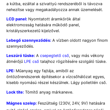
a kútba, ezáltal a szivattyú rendszeréből is távozva
nehezítse vagy megakadályozza annak üzemelését.
LCD panel:
Nyomtatott áramkörök által
elektromosság hatására működő panel,
kristályszerkezetű kijelzővel.
Lebegő szennyeződés:
A vízben oldott nagyon finom
szennyeződés.
Leszúró tüske:
A
csepegtető cső
, vagy más vékony
átmérőjű
LPE cső
talajhoz rögzítésére szolgáló tüske.
LPE:
Műanyag egy fajtája, amiből az
öntözőrendszerek építésekor a vízcsőhálózat egyes,
kisebb nyomású részei készülnek. Lágy polietilén cső.
Lock tite:
Tömítő anyag márkaneve.
Mágnes szelep:
Feszültség (230V, 24V, 9V) hatására