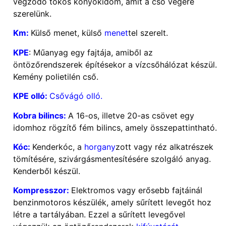
végződő tokos könyökidom, amit a cső végére
szerelünk.
Km:
Külső menet, külső
menet
tel szerelt.
KPE
: Műanyag egy fajtája, amiből az
öntözőrendszerek építésekor a vízcsőhálózat készül.
Kemény polietilén cső.
KPE olló:
Csővágó olló.
Kobra bilincs:
A 16-os, illetve 20-as csövet egy
idomhoz rögzítő fém bilincs, amely összepattintható.
Kóc:
Kenderkóc, a
horgany
zott vagy réz alkatrészek
tömítésére, szivárgásmentesítésére szolgáló anyag.
Kenderből készül.
Kompresszor:
Elektromos vagy erősebb fajtáinál
benzinmotoros készülék, amely sűrített levegőt hoz
létre a tartályában. Ezzel a sűrített levegővel