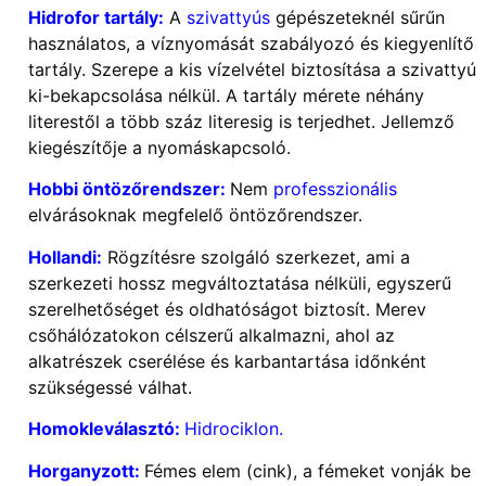
Hidrofor tartály:
A
szivattyús
gépészeteknél sűrűn
használatos, a víznyomását szabályozó és kiegyenlítő
tartály. Szerepe a kis vízelvétel biztosítása a szivattyú
ki-bekapcsolása nélkül. A tartály mérete néhány
literestől a több száz literesig is terjedhet. Jellemző
kiegészítője a nyomáskapcsoló.
Hobbi öntözőrendszer:
Nem
professzionális
elvárásoknak megfelelő öntözőrendszer.
Hollandi:
Rögzítésre szolgáló szerkezet, ami a
szerkezeti hossz megváltoztatása nélküli, egyszerű
szerelhetőséget és oldhatóságot biztosít. Merev
csőhálózatokon célszerű alkalmazni, ahol az
alkatrészek cserélése és karbantartása időnként
szükségessé válhat.
Homokleválasztó:
Hidrociklon.
Horganyzott:
Fémes elem (cink), a fémeket vonják be