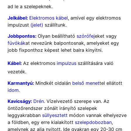
ad le a szelepeknek.
Jelkábel:
Elektromos kábel
, amivel egy elektromos
impulzust
(jelet)
szállítunk.
Jobbpontos:
Olyan beállítható
szórófej
eket vagy
fúvókák
at nevezünk balpontosnak, amelyeket egy
jobb fixponthoz képest lehet balra kinyitni.
Kábel:
Az elektromos
impulzus
szállítására való
vezeték.
Karmantyú:
Mindkét oldalán
belső menet
tel ellátott
idom.
Kavicságy:
Drén
. Vízelvezető szerepe van. Az
öntözőrendszer zónáit irányító szelepek
leggyakrabban
süllyesztett
módon vannak elhelyezve
a földben, egy erre kialakított
szelepdobozban
,
amelynek az alja nyitott. Ide gyakran egy 20-30 cm