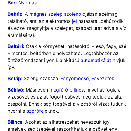
Bár:
Nyomás.
Behúz:
A
mágnes szelep szolenoid
jában acélmag
található, ami az elektromos
jel
hatására „behúzódik”
és ezzel megnyitja a szelepet, szabad utat adva a víz
áramlásának.
Beltéri:
Csak a környezeti hatásoktól – eső, fagy, szél
– mentes, beltérben elhelyezhető. Legtöbbször az
öntözőrendszer ilyen kialakítású
automatikáját
hívjuk
így.
Betáp:
Szleng szakszó.
Főnyomócső, Fővezeték.
Béklyó:
Másnevén
megfúró bilincs
, mivel át fogja a
vízcsövet és az át fogott csövet meg tudjuk ez által
csapolni. Ennek segítségével a vízcsőről vizet tudunk
nyerni a
szórófej
eknek.
Bilincs
: Azokat az alkatrészeket nevezzük így,
amelyek segítségével rászoríthatjuk a csövet egy