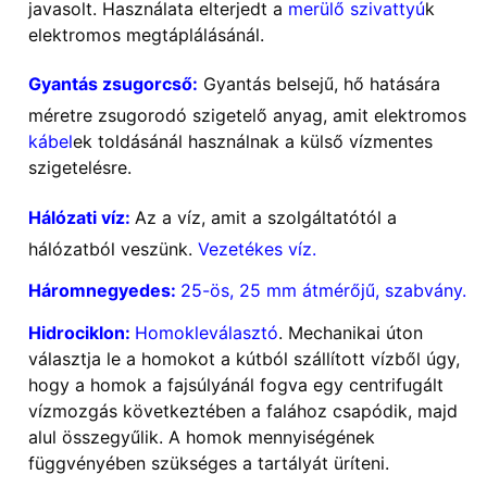
javasolt. Használata elterjedt a
merülő szivattyú
k
elektromos megtáplálásánál.
Gyantás zsugorcső:
Gyantás belsejű, hő hatására
méretre zsugorodó szigetelő anyag, amit elektromos
kábel
ek toldásánál használnak a külső vízmentes
szigetelésre.
Hálózati víz:
Az a víz, amit a szolgáltatótól a
hálózatból veszünk.
Vezetékes víz.
Háromnegyedes:
25-ös, 25 mm átmérőjű, szabvány.
Hidrociklon:
Homokleválasztó
. Mechanikai úton
választja le a homokot a kútból szállított vízből úgy,
hogy a homok a fajsúlyánál fogva egy centrifugált
vízmozgás következtében a falához csapódik, majd
alul összegyűlik. A homok mennyiségének
függvényében szükséges a tartályát üríteni.