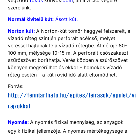
végződő
tokos
könyök
idom
, amit a cső végére
szerelünk.
Normál kivitelű kút:
Ásott kút.
Norton kút:
A Norton-kút tömör heggyel felszerelt, a
vízadó réteg szintjén perforált acélcső, melyet
veréssel hajtanak le a vízadó rétegbe. Átmérője 80-
100 mm, mélysége 10-15 m. A perforált csőszakaszt
szűrőszövet boríthatja. Verés közben a szűrőszövet
könnyen megsérülhet és ekkor – homokos vízadó
réteg esetén – a kút rövid idő alatt eltömődhet.
Forrás:
http://fenntarthato.hu/epites/leirasok/epulet/vi
rajzokkal
Nyomás:
A nyomás fizikai mennyiség, az anyagok
egyik fizikai jellemzője. A nyomás mértékegysége a