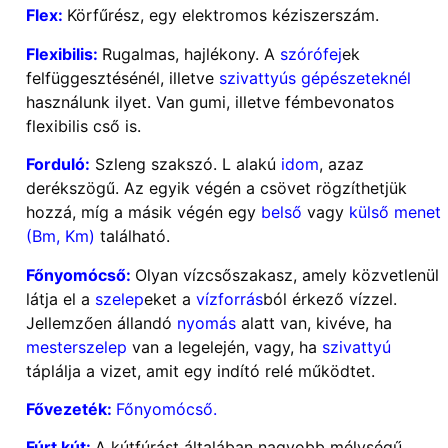
Flex:
Körfűrész, egy elektromos kéziszerszám.
Flexibilis:
Rugalmas, hajlékony. A
szórófej
ek
felfüggesztésénél, illetve
szivattyús gépészeteknél
használunk ilyet. Van gumi, illetve fémbevonatos
flexibilis cső is.
Forduló:
Szleng szakszó. L alakú
idom
, azaz
derékszögű. Az egyik végén a csövet rögzíthetjük
hozzá, míg a másik végén egy
belső
vagy
külső
menet
(Bm, Km)
található.
Főnyomócső:
Olyan vízcsőszakasz, amely közvetlenül
látja el a
szelep
eket a
vízforrás
ból érkező vízzel.
Jellemzően állandó
nyomás
alatt van, kivéve, ha
mesterszelep
van a legelején, vagy, ha
szivattyú
táplálja a vizet, amit egy indító relé működtet.
Fővezeték:
Főnyomócső.
Fúrt kút:
A kútfúrást általában nagyobb mélységű