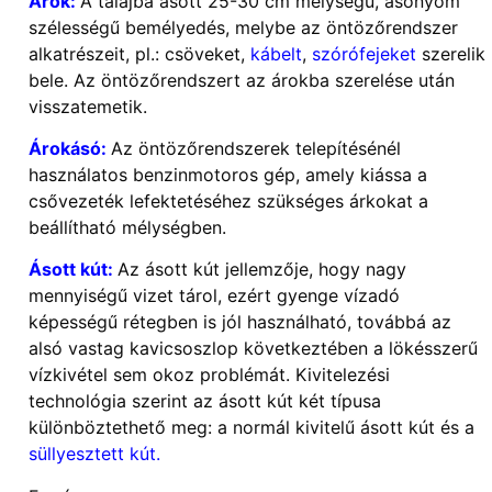
Árok:
A talajba ásott 25-30 cm mélységű, ásónyom
szélességű bemélyedés, melybe az öntözőrendszer
alkatrészeit, pl.: csöveket,
kábelt
,
szórófejeket
szerelik
bele. Az öntözőrendszert az árokba szerelése után
visszatemetik.
Árokásó:
Az öntözőrendszerek telepítésénél
használatos benzinmotoros gép, amely kiássa a
csővezeték lefektetéséhez szükséges árkokat a
beállítható mélységben.
Ásott kút:
Az ásott kút jellemzője, hogy nagy
mennyiségű vizet tárol, ezért gyenge vízadó
képességű rétegben is jól használható, továbbá az
alsó vastag kavicsoszlop következtében a lökésszerű
vízkivétel sem okoz problémát. Kivitelezési
technológia szerint az ásott kút két típusa
különböztethető meg: a normál kivitelű ásott kút és a
süllyesztett kút.