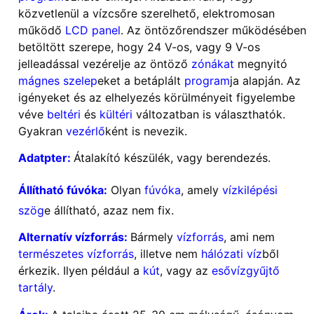
közvetlenül a vízcsőre szerelhető, elektromosan
működő
LCD panel
. Az öntözőrendszer működésében
betöltött szerepe, hogy 24 V-os, vagy 9 V-os
jelleadással vezérelje az öntöző
zónákat
megnyitó
mágnes szelep
eket a betáplált
program
ja alapján. Az
igényeket és az elhelyezés körülményeit figyelembe
véve
beltéri
és
kültéri
változatban is választhatók.
Gyakran
vezérlő
ként is nevezik.
Adatpter:
Átalakító készülék, vagy berendezés.
Állítható fúvóka:
Olyan
fúvóka
, amely
vízkilépési
szög
e állítható, azaz nem fix.
Alternatív vízforrás:
Bármely
vízforrás
, ami nem
természetes vízforrás
, illetve nem
hálózati víz
ből
érkezik. Ilyen például a
kút
, vagy az
esővízgyűjtő
tartály
.