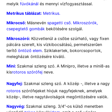
melyik
fúvókánál
és mennyi vízfogyasztással.
Metrikus táblázat:
Metrikus.
Mikrocső:
Másnevén
spagetti cső. Mikroszórók,
csepegtető gombák
bekötésére szolgál.
Mikroszóró:
Közvetlenül a csőbe szúrható, vagy fixen
pálcára szerelt, kis vízkibocsátású, permetszerűen
terítő
öntöző elem
. Sziklakertek, bokorcsoportok,
melegházak öntözésére kiváló.
Mini:
Szakmai szleng szó. A Minipro, illetve a mini8-as
kis
rotoros szórófej
neve.
Nagyfej:
Szakmai szleng szó. A közép -, illetve a nagy
rotoros
szórófejeket hívjuk nagyfejeknek, amelyek
közép-, illetve nagytávolságok megöntözésére valók.
Nagyvég:
Szakmai szleng. 3/4”-os külső menetben