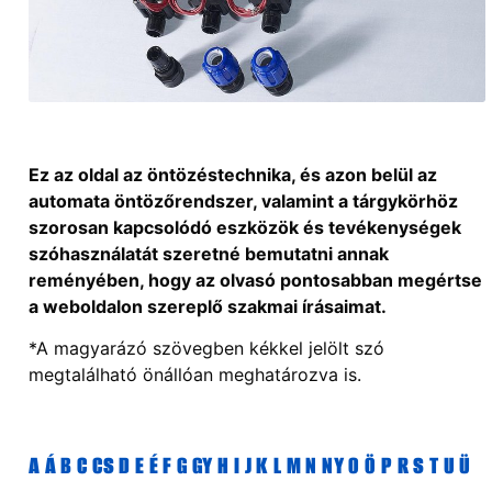
Ez az oldal az öntözéstechnika, és azon belül az
automata öntözőrendszer, valamint a tárgykörhöz
szorosan kapcsolódó eszközök és tevékenységek
szóhasználatát szeretné bemutatni annak
reményében, hogy az olvasó pontosabban megértse
a weboldalon szereplő szakmai írásaimat.
*A magyarázó szövegben kékkel jelölt szó
megtalálható önállóan meghatározva is.
A
Á
B
C
CS
D
E
É
F
G
GY
H
I
J
K
L
M
N
NY
O
Ö
P
R
S
T
U
Ü