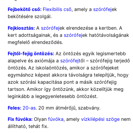
Fejbekötő cső:
Flexibilis cső
, amely a
szórófej
ek
bekötésére szolgál.
Fejkiosztás:
A
szórófej
ek elrendezése a kertben. A
kert adottságainak, és a
szórófej
ek hatótávolságának
megfelelő elrendeződés.
Fejtől-fejig öntözés:
Az öntözés egyik legismertebb
alapelve és axiómája a
szórófej
től – szórófejig terjedő
öntözés.
Az iskolaöntözés, amikor a szórófejeket
egymáshoz képest akkora távolságra telepítjük, hogy
azok szórási kapacitása pont a másik szórófejig
tartson. Amikor így öntözünk, akkor közelítjük meg
leginkább a legegyenletesebb öntözést.
Feles:
20-as
. 20 mm átmérőjű, szabvány.
Fix fúvóka:
Olyan
fúvóka
, amely
vízkilépési szöge
nem
állítható, tehát fix.