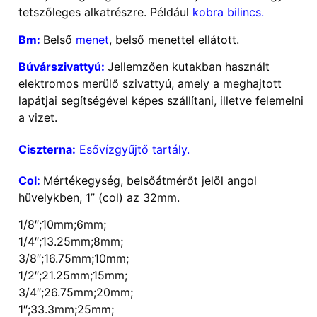
tetszőleges alkatrészre. Például
kobra bilincs.
Bm:
Belső
menet
, belső menettel ellátott.
Búvárszivattyú:
Jellemzően kutakban használt
elektromos merülő szivattyú, amely a meghajtott
lapátjai segítségével képes szállítani, illetve felemelni
a vizet.
Ciszterna:
Esővízgyűjtő tartály.
Col:
Mértékegység, belsőátmérőt jelöl angol
hüvelykben, 1” (col) az 32mm.
1/8″;10mm;6mm;
1/4″;13.25mm;8mm;
3/8″;16.75mm;10mm;
1/2″;21.25mm;15mm;
3/4″;26.75mm;20mm;
1″;33.3mm;25mm;