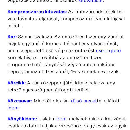
végezzük az öntözőrendszerek
kifúvatását.
Kompresszoros kifúvatás:
Az öntözőrendszerek téli
vízeltávolítási eljárását, kompresszorral való
kífújás
át
jelenti.
Kör:
Szleng szakszó.
Az öntözőrendszer egy zónáját
hívjuk egy önálló körnek. Például egy olyan zónát,
amin csepegtető cső végzi az öntözést
csepegtető
körnek hívjuk. Továbbá az öntözőrendszer
programozható irányítását végző automatikában
beprogramozott 1-es zónát, 1-es körnek nevezzük.
Körcikk:
A kör középpontjától kifelé haladva egy
tetszőleges szögben átfogott terület.
Közcsavar:
Mindkét oldalán
külső menet
tel
ellátott
idom
.
Könyökidom:
L alakú
idom
, melynek mind a két végét
csatlakoztatni tudjuk a vízcsőhöz, vagy csak az egyik