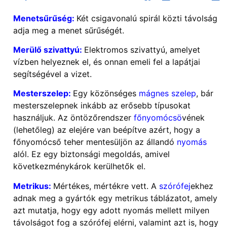
Menetsűrűség:
Két csigavonalú spirál közti távolság
adja meg a menet sűrűségét.
Merülő szivattyú:
Elektromos szivattyú, amelyet
vízben helyeznek el, és onnan emeli fel a lapátjai
segítségével a vizet.
Mesterszelep:
Egy közönséges
mágnes szelep
, bár
mesterszelepnek inkább az erősebb típusokat
használjuk. Az öntözőrendszer
főnyomócsö
vének
(lehetőleg) az elejére van beépítve azért, hogy a
főnyomócső teher mentesüljön az állandó
nyomás
alól. Ez egy biztonsági megoldás, amivel
következménykárok kerülhetők el.
Metrikus:
Mértékes, mértékre vett. A
szórófej
ekhez
adnak meg a gyártók egy metrikus táblázatot, amely
azt mutatja, hogy egy adott nyomás mellett milyen
távolságot fog a szórófej elérni, valamint azt is, hogy