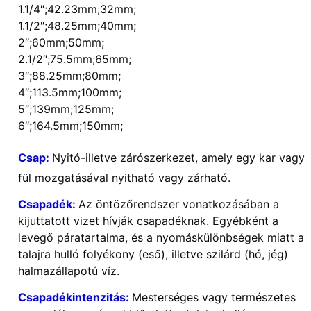
1.1/4″;42.23mm;32mm;
1.1/2″;48.25mm;40mm;
2″;60mm;50mm;
2.1/2″;75.5mm;65mm;
3″;88.25mm;80mm;
4″;113.5mm;100mm;
5″;139mm;125mm;
6″;164.5mm;150mm;
Csap:
Nyitó-illetve zárószerkezet, amely egy kar vagy
fül mozgatásával nyitható vagy zárható.
Csapadék:
Az öntözőrendszer vonatkozásában a
kijuttatott vizet hívják csapadéknak. Egyébként a
levegő páratartalma, és a nyomáskülönbségek miatt a
talajra hulló folyékony (eső), illetve szilárd (hó, jég)
halmazállapotú víz.
Csapadékintenzitás:
Mesterséges vagy természetes