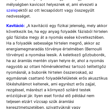
mélységben kavicsot helyeznek el, ami elvezeti a
szelep
ektől az ott lecsapódott vagy összegyűlt
nedvességet.
Kavitáció:
„A kavitáció egy fizikai jelenség, mely akkor
következik be, ha egy anyag folyadék fázisból hirtelen
gáz fázisba megy át a nyomás esése következtében.
Ha a folyadék sebessége hirtelen megnő, akkor az
energiamegmaradás törvénye értelmében (Bernoulli
törvénye) a nyomása leesik. A keletkező gőzbuborék,
ha az áramlás mentén olyan helyre ér, ahol a nyomás
nagyobb az ottani hőmérséklethez tartozó telítettgőz
nyomásnál, a buborék hirtelen összeroskad, az
egymásnak csattanó folyadékfelületek erős akusztikus
lökéshullámot keltenek, ami egyrészt erős zajjal,
rezgéssel, másrészt a környező szilárd testek
eróziójával jár. Ilyen eset fordul elő például nem
teljesen elzárt vízcsap szűk áramlási
keresztmetszetében, szivattyúknál vagy