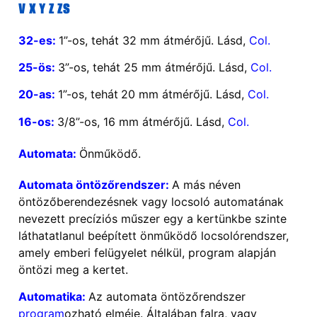
V
X
Y
Z
ZS
32-es:
1”-os, tehát 32 mm átmérőjű. Lásd,
Col.
25-ös:
3”-os, tehát 25 mm átmérőjű. Lásd,
Col.
20-as:
1”-os, tehát
20 mm átmérőjű. Lásd,
Col.
16-os:
3/8”-os, 16 mm átmérőjű. Lásd,
Col.
Automata:
Önműködő.
Automata öntözőrendszer:
A más néven
öntözőberendezésnek vagy locsoló automatának
nevezett precíziós műszer egy a kertünkbe szinte
láthatatlanul beépített önműködő locsolórendszer,
amely emberi felügyelet nélkül, program alapján
öntözi meg a kertet.
Automatika:
Az automata öntözőrendszer
program
ozható elméje. Általában falra, vagy