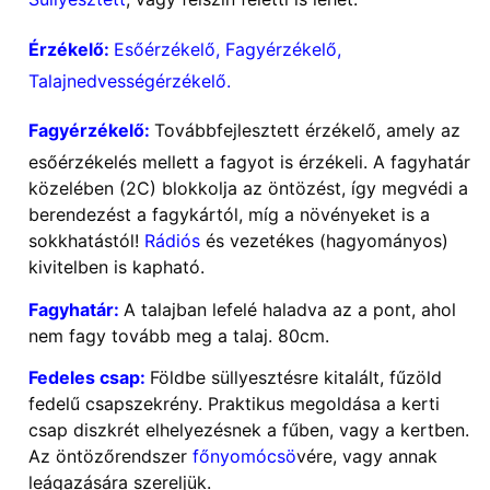
Érzékelő:
Esőérzékelő, Fagyérzékelő,
Talajnedvességérzékelő.
Fagyérzékelő:
Továbbfejlesztett érzékelő, amely az
esőérzékelés mellett a fagyot is érzékeli. A fagyhatár
közelében (2C) blokkolja az öntözést, így megvédi a
berendezést a fagykártól, míg a növényeket is a
sokkhatástól!
Rádiós
és vezetékes (hagyományos)
kivitelben is kapható.
Fagyhatár:
A talajban lefelé haladva az a pont, ahol
nem fagy tovább meg a talaj. 80cm.
Fedeles csap:
Földbe süllyesztésre kitalált, fűzöld
fedelű csapszekrény. Praktikus megoldása a kerti
csap diszkrét elhelyezésnek a fűben, vagy a kertben.
Az öntözőrendszer
főnyomócsö
vére, vagy annak
leágazására szereljük.