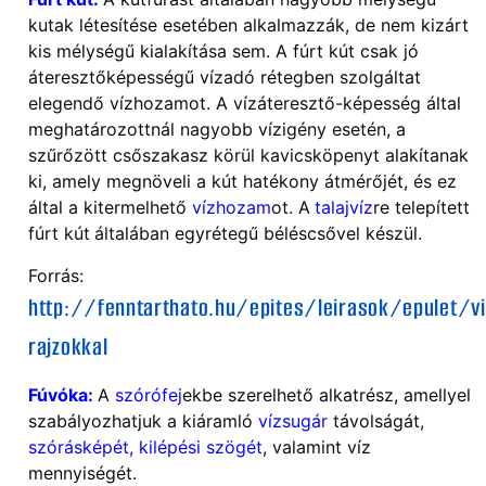
kutak létesítése esetében alkalmazzák, de nem kizárt
kis mélységű kialakítása sem. A fúrt kút csak jó
áteresztőképességű vízadó rétegben szolgáltat
elegendő vízhozamot. A vízáteresztő-képesség által
meghatározottnál nagyobb vízigény esetén, a
szűrőzött csőszakasz körül kavicsköpenyt alakítanak
ki, amely megnöveli a kút hatékony átmérőjét, és ez
által a kitermelhető
vízhozam
ot. A
talajvíz
re telepített
fúrt kút
általában egyrétegű béléscsővel készül.
Forrás:
http://fenntarthato.hu/epites/leirasok/epulet/vi
rajzokkal
Fúvóka:
A
szórófej
ekbe szerelhető alkatrész, amellyel
szabályozhatjuk a kiáramló
vízsugár
távolságát,
szórásképét, kilépési szögét
, valamint víz
mennyiségét.