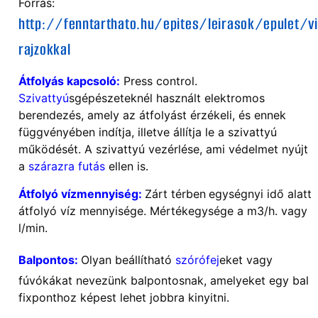
Forrás:
http://fenntarthato.hu/epites/leirasok/epulet/vi
rajzokkal
Átfolyás kapcsoló:
Press control.
Szivattyú
sgépészeteknél használt elektromos
berendezés, amely az átfolyást érzékeli, és ennek
függvényében indítja, illetve állítja le a szivattyú
működését. A szivattyú vezérlése, ami védelmet nyújt
a
szárazra futás
ellen is.
Átfolyó vízmennyiség:
Zárt térben
egységnyi idő alatt
átfolyó víz mennyisége. Mértékegysége a m3/h. vagy
l/min.
Balpontos:
Olyan beállítható
szórófej
eket vagy
fúvókákat nevezünk balpontosnak, amelyeket egy bal
fixponthoz képest lehet jobbra kinyitni.