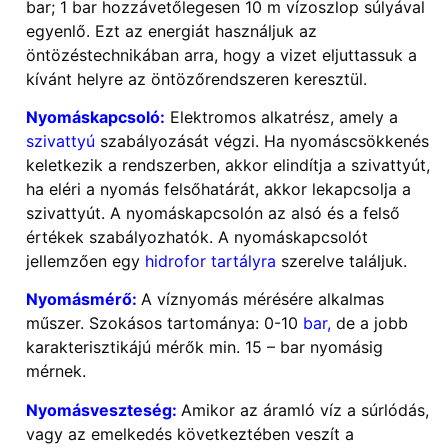
bar; 1 bar hozzávetőlegesen 10 m vízoszlop súlyával
egyenlő. Ezt az energiát használjuk az
öntözéstechnikában arra, hogy a vizet eljuttassuk a
kívánt helyre az öntözőrendszeren keresztül.
Nyomáskapcsoló:
Elektromos alkatrész, amely a
szivattyú
szabályozását végzi. Ha nyomáscsökkenés
keletkezik a rendszerben, akkor elindítja a szivattyút,
ha eléri a nyomás felsőhatárát, akkor lekapcsolja a
szivattyút. A nyomáskapcsolón az alsó és a felső
értékek szabályozhatók. A nyomáskapcsolót
jellemzően egy
hidrofor tartályra
szerelve találjuk.
Nyomásmérő:
A víznyomás mérésére alkalmas
műszer. Szokásos tartománya: 0-10
bar,
de a jobb
karakterisztikájú mérők min. 15 – bar nyomásig
mérnek.
Nyomásveszteség:
Amikor az áramló víz a súrlódás,
vagy az emelkedés következtében veszít a