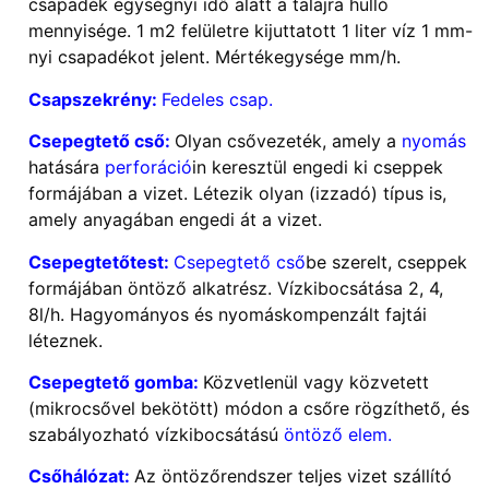
csapadék egységnyi idő alatt a talajra hulló
mennyisége. 1 m2 felületre kijuttatott 1 liter víz 1 mm-
nyi csapadékot jelent. Mértékegysége mm/h.
Csapszekrény:
Fedeles csap.
Csepegtető cső:
Olyan csővezeték, amely a
nyomás
hatására
perforáció
in keresztül engedi ki cseppek
formájában a vizet. Létezik olyan (izzadó) típus is,
amely anyagában engedi át a vizet.
Csepegtetőtest:
Csepegtető cső
be szerelt, cseppek
formájában öntöző alkatrész. Vízkibocsátása 2, 4,
8l/h. Hagyományos és nyomáskompenzált fajtái
léteznek.
Csepegtető gomba:
Közvetlenül vagy közvetett
(mikrocsővel bekötött) módon a csőre rögzíthető, és
szabályozható vízkibocsátású
öntöző elem.
Csőhálózat:
Az öntözőrendszer teljes vizet szállító