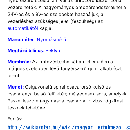
nyitó elzáró szelep, amivel az öntözőrendszer zónái
vezérelhetők. A hagyományos öntözőrendszereknél a
24V-os és a 9V-os szelepeket használjuk, a
vezérléshez szükséges jelet (feszültség) az
automatikától
kapja.
Manométer:
Nyomásmérő.
Megfúró bilincs:
Béklyó.
Membrán:
Az öntözéstechnikában jellemzően a
mágnes szelepben lévő tányérszerű gumi alkatrészt
jelenti.
Menet:
Csigavonalú spirál csavarorsó külső és
csavaranya belső felületén; mélyedések sora, amelyek
összeillesztve (egymásba csavarva) biztos rögzítést
tesznek lehetővé.
Forrás:
http://wikiszotar.hu/wiki/magyar_ertelmezo_s