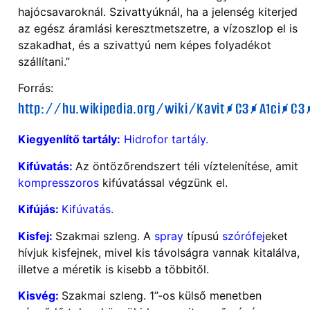
hajócsavaroknál. Szivattyúknál, ha a jelenség kiterjed
az egész áramlási keresztmetszetre, a vízoszlop el is
szakadhat, és a szivattyú nem képes folyadékot
szállítani.”
Forrás:
http://hu.wikipedia.org/wiki/Kavit%C3%A1ci%C3
Kiegyenlítő tartály:
Hidrofor tartály.
Kifúvatás:
Az öntözőrendszert téli víztelenítése, amit
kompresszoros
kifúvatással végzünk el.
Kifújás:
Kifúvatás.
Kisfej:
Szakmai szleng. A
spray
típusú
szórófej
eket
hívjuk kisfejnek, mivel kis távolságra vannak kitalálva,
illetve a méretik is kisebb a többitől.
Kisvég:
Szakmai szleng. 1”-os külső menetben