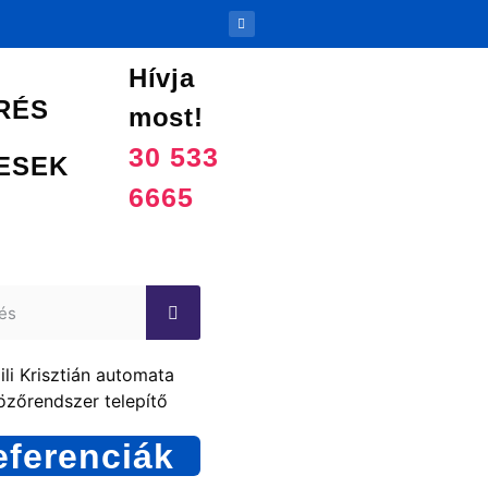
Hívja
RÉS
most!
30 533
ESEK
6665
eferenciák