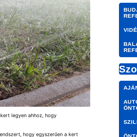
BUD
REF
VID
BAL
REF
Szo
AJÁ
AUT
ÖNT
kert legyen ahhoz, hogy
SZIL
rendszert, hogy egyszerűen a kert
ÖNT