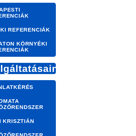
APESTI
ERENCIÁK
ÉKI REFERENCIÁK
ATON KÖRNYÉKI
ERENCIÁK
lgáltatásaink
NLATKÉRÉS
OMATA
ÖZŐRENDSZER
I KRISZTIÁN
ÖZŐRENDSZER