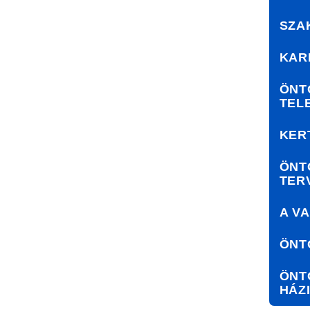
SZA
KAR
ÖNT
TEL
KER
ÖNT
TER
A V
ÖNT
ÖNT
HÁZ