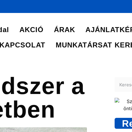
dal
AKCIÓ
ÁRAK
AJÁNLATKÉ
KAPCSOLAT
MUNKATÁRSAT KER
dszer a
etben
R