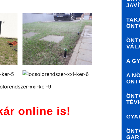
JAV
TAK
ÖNT
ÖNT
VÁL
A G
A N
ÖNT
ÖNT
TÉV
kár online is!
GYA
ÖNT
GAR