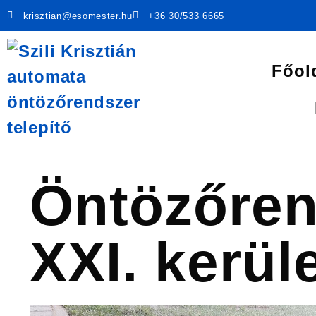
krisztian@esomester.hu
+36 30/533 6665
Főol
Öntözőren
XXI. kerül