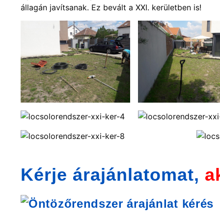
állagán javítsanak. Ez bevált a XXI. kerületben is!
Kérje árajánlatomat,
a