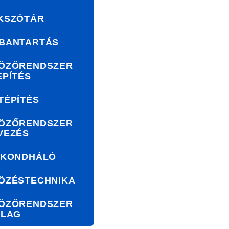
KSZÓTÁR
BANTARTÁS
ÖZŐRENDSZER
EPÍTÉS
TÉPÍTÉS
ÖZŐRENDSZER
VEZÉS
AKONDHÁLÓ
ÖZÉSTECHNIKA
ÖZŐRENDSZER
ILAG