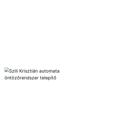
Inform
Ügyf
írták
ADA
JOGI
NYI