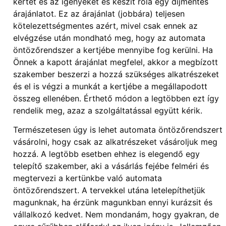
kertet és az igényeket és készít róla egy díjmentes
árajánlatot. Ez az árajánlat (jobbára) teljesen
kötelezettségmentes azért, mivel csak ennek az
elvégzése után mondható meg, hogy az automata
öntözőrendszer a kertjébe mennyibe fog kerülni. Ha
Önnek a kapott árajánlat megfelel, akkor a megbízott
szakember beszerzi a hozzá szükséges alkatrészeket
és el is végzi a munkát a kertjébe a megállapodott
összeg ellenében. Érthető módon a legtöbben ezt így
rendelik meg, azaz a szolgáltatással együtt kérik.
Természetesen úgy is lehet automata öntözőrendszert
vásárolni, hogy csak az alkatrészeket vásároljuk meg
hozzá. A legtöbb esetben ehhez is elegendő egy
telepítő szakember, aki a vásárlás fejébe felméri és
megtervezi a kertünkbe való automata
öntözőrendszert. A tervekkel utána letelepíthetjük
magunknak, ha érzünk magunkban ennyi kurázsit és
vállalkozó kedvet. Nem mondanám, hogy gyakran, de