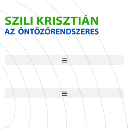
Információ
Működési területünk
Kapcsolat
krisztian@esomester.hu
+36 30/533 6665