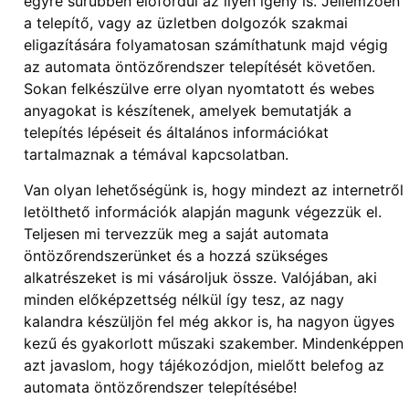
egyre sűrűbben előfordul az ilyen igény is. Jellemzően
a telepítő, vagy az üzletben dolgozók szakmai
eligazítására folyamatosan számíthatunk majd végig
az automata öntözőrendszer telepítését követően.
Sokan felkészülve erre olyan nyomtatott és webes
anyagokat is készítenek, amelyek bemutatják a
telepítés lépéseit és általános információkat
tartalmaznak a témával kapcsolatban.
Van olyan lehetőségünk is, hogy mindezt az internetről
letölthető információk alapján magunk végezzük el.
Teljesen mi tervezzük meg a saját automata
öntözőrendszerünket és a hozzá szükséges
alkatrészeket is mi vásároljuk össze. Valójában, aki
minden előképzettség nélkül így tesz, az nagy
kalandra készüljön fel még akkor is, ha nagyon ügyes
kezű és gyakorlott műszaki szakember. Mindenképpen
azt javaslom, hogy tájékozódjon, mielőtt belefog az
automata öntözőrendszer telepítésébe!