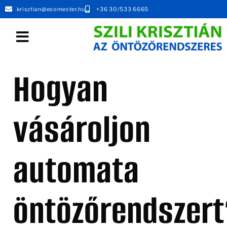
krisztian@esomester.hu
+36 30/533 6665
MUNKATÁRSAT KERESEK
Hogyan
vásároljon
automata
öntözőrendszert