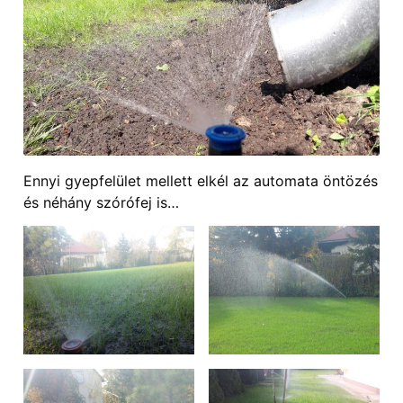
Ennyi gyepfelület mellett elkél az automata öntözés
és néhány szórófej is…