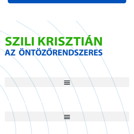
Információ
Működési területünk