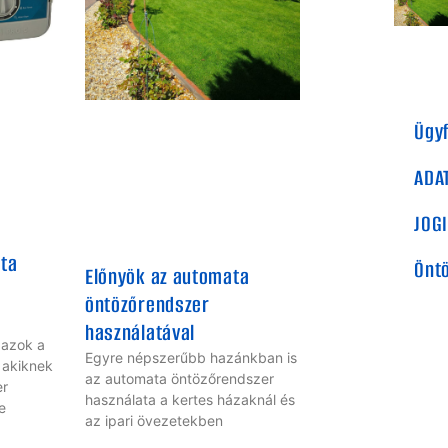
Ügyf
ADA
JOGI
ta
Önt
Előnyök az automata
öntözőrendszer
használatával
 azok a
Egyre népszerűbb hazánkban is
 akiknek
az automata öntözőrendszer
er
használata a kertes házaknál és
e
az ipari övezetekben