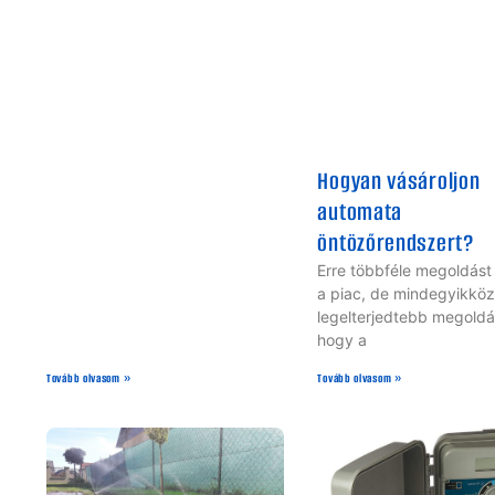
Hogyan vásároljon
automata
öntözőrendszert?
Erre többféle megoldást 
a piac, de mindegyikköz
legelterjedtebb megoldá
hogy a
Tovább olvasom »
Tovább olvasom »