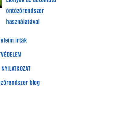
öntözőrendszer
használatával
eleim írták
TVÉDELEM
 NYILATKOZAT
özőrendszer blog