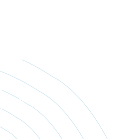
pcsolat
krisztian@esomester.hu
+36 30/533 6665