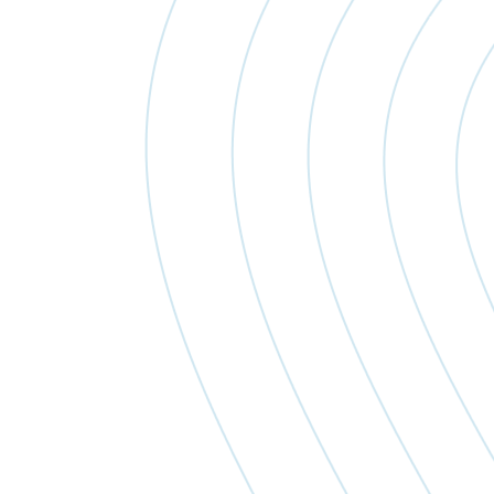
Öntözőr