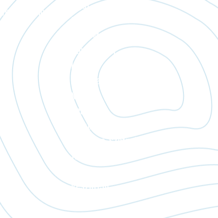
Fejér
endszer blog
Csongrád
Győr-Moson-Sopron
Hajdú-Bihar
Heves
Jász-Nagykun-Szolnok
Nógrád
Pest
Somogy
Szabolcs-Szatmár-Bereg
Tolna
Vas
Veszprém
Zala
Komárom-Esztergom