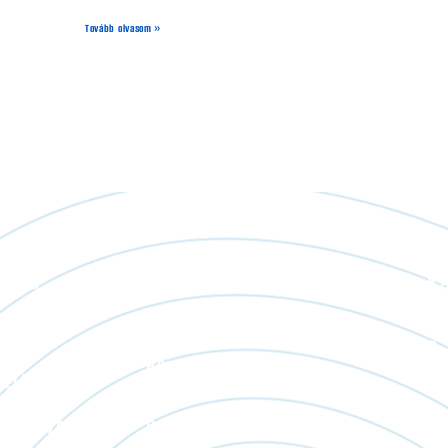
Tovább olvasom »
áció
Működési területünk
Ka
im írták
Bács-Kiskun
Baranya
DELEM
Békés
ILATKOZAT
Borsod-Abaúj-Zemplén