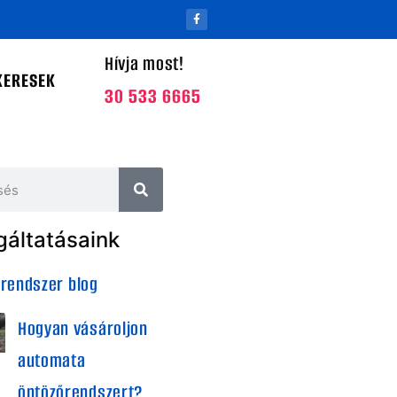
Hívja most!
KERESEK
30 533 6665
gáltatásaink
rendszer blog
Hogyan vásároljon
automata
öntözőrendszert?