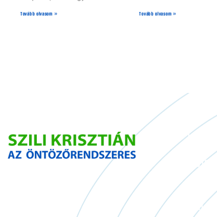
Tovább olvasom »
Tovább olvasom »
Inform
Ügyfele
ADATVÉ
JOGI NY