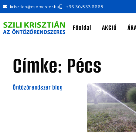
krisztian@esomester.hu
+36 30/533 6665
Főoldal
AKCIÓ
ÁR
Címke: Pécs
Öntözőrendszer blog