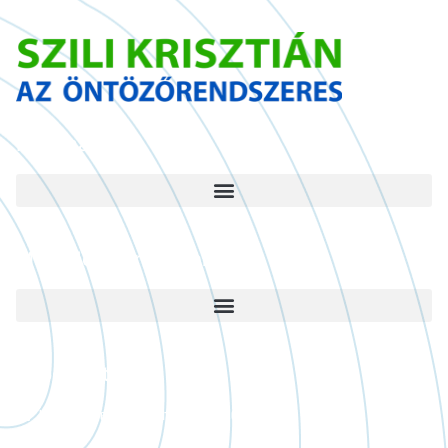
Információ
Működési területünk
Kapcsolat
krisztian@esomester.hu
+36 30/533 6665