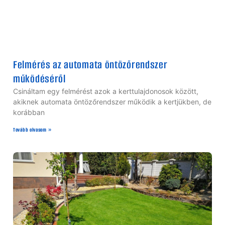
Felmérés az automata öntözőrendszer
működéséről
Csináltam egy felmérést azok a kerttulajdonosok között,
akiknek automata öntözőrendszer működik a kertjükben, de
korábban
Tovább olvasom »