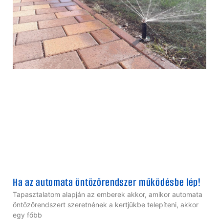
Ha az automata öntözőrendszer működésbe lép!
Tapasztalatom alapján az emberek akkor, amikor automata
öntözőrendszert szeretnének a kertjükbe telepíteni, akkor
egy főbb