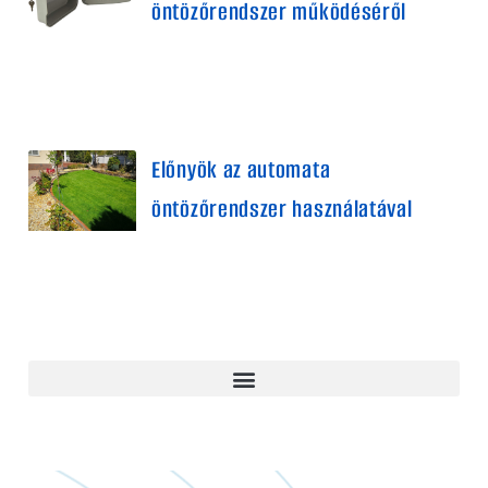
öntözőrendszer működéséről
Előnyök az automata
öntözőrendszer használatával