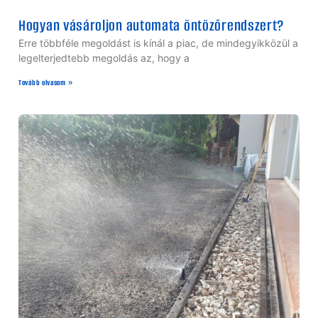
Hogyan vásároljon automata öntözőrendszert?
Erre többféle megoldást is kínál a piac, de mindegyikközül a
legelterjedtebb megoldás az, hogy a
Tovább olvasom »