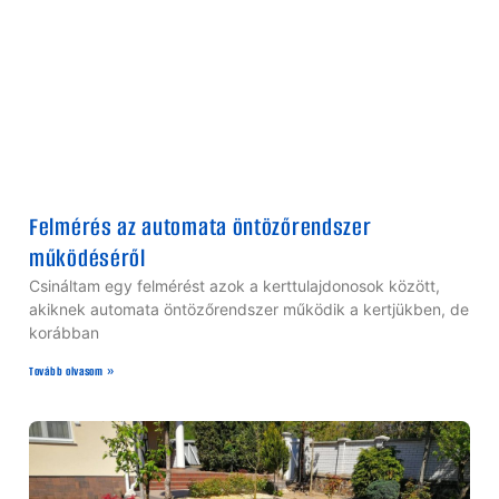
Felmérés az automata öntözőrendszer
működéséről
Csináltam egy felmérést azok a kerttulajdonosok között,
akiknek automata öntözőrendszer működik a kertjükben, de
korábban
Tovább olvasom »