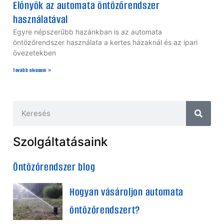
Előnyök az automata öntözőrendszer
használatával
Egyre népszerűbb hazánkban is az automata
öntözőrendszer használata a kertes házaknál és az ipari
övezetekben
Tovább olvasom »
Szolgáltatásaink
Öntözőrendszer blog
Hogyan vásároljon automata
öntözőrendszert?